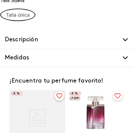
Talla Joyeria
Talla única
Descripción
Medidas
¡Encuentra tu perfume favorito!
-
5 %
-
5 %
¡TOP!