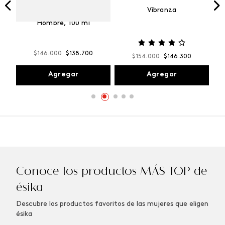
Vibranza
e
Kalos Max Perfume de
ml
Hombre, 100 ml
$
146
.
000
$
138
.
700
$
154
.
000
$
146
.
300
Agregar
Agregar
Conoce los productos MÁS TOP de
ésika
Descubre los productos favoritos de las mujeres que eligen
ésika