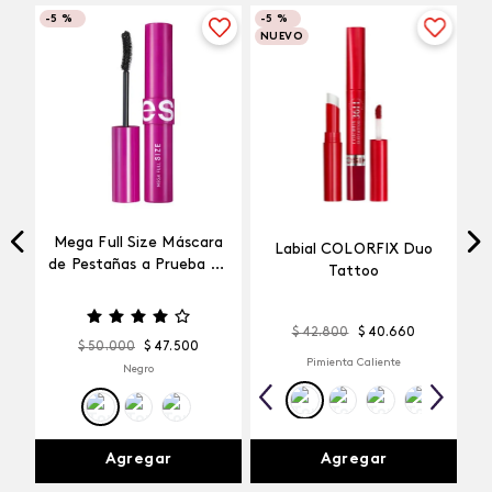
-
5 %
-
5 %
NUEVO
Mega Full Size Máscara
Labial COLORFIX Duo
a
de Pestañas a Prueba de
Tattoo
Agua
$
42
.
800
$
40
.
660
$
50
.
000
$
47
.
500
Pimienta Caliente
Negro
Agregar
Agregar