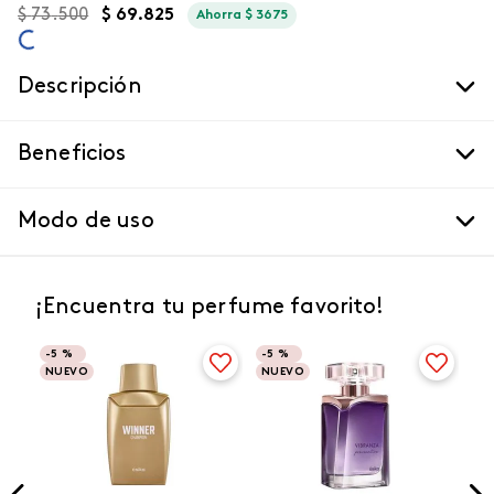
$
73
.
500
$
69
.
825
Ahorra
$
3675
Descripción
Beneficios
Modo de uso
¡Encuentra tu perfume favorito!
-
5 %
-
5 %
NUEVO
NUEVO