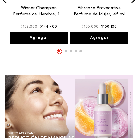
Winner Champion
Vibranza Provocative
Perfume de Hombre, 100
Perfume de Mujer, 45 ml
ml
$
152
.
000
$
144
.
400
$
158
.
000
$
150
.
100
Agregar
Agregar