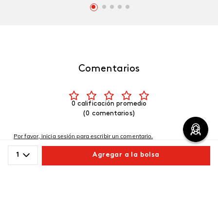
Comentarios
0 calificación promedio
(0 comentarios)
Por favor, inicia sesión para escribir un comentario.
1
Agregar a la bolsa
Más reciente
Comparte este producto
No hay comentarios.
Copiar link
Whatsapp
Facebook
Más