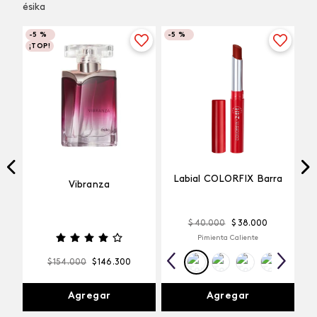
ésika
-
5 %
-
5 %
¡TOP!
Labial COLORFIX Barra
Vibranza
$
40
.
000
$
38
.
000
Pimienta Caliente
$
154
.
000
$
146
.
300
Agregar
Agregar