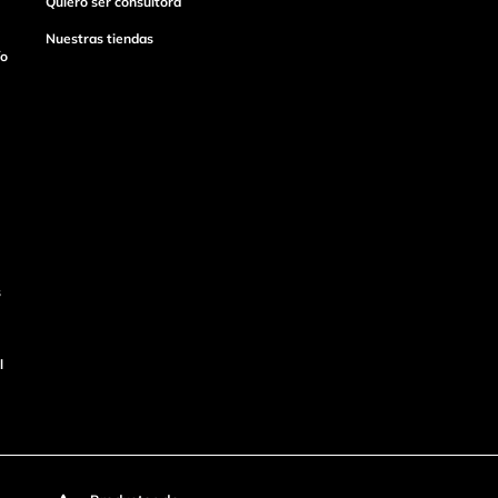
Quiero ser consultora
Nuestras tiendas
ío
s
l