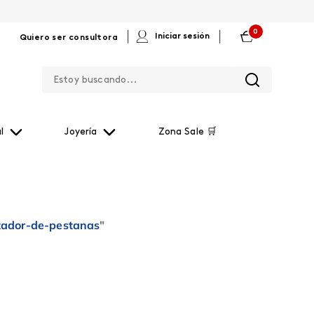
0
|
|
Iniciar sesión
Quiero ser consultora
Estoy buscando...
l
Joyería
Zona Sale 🛒
zador-de-pestanas
"