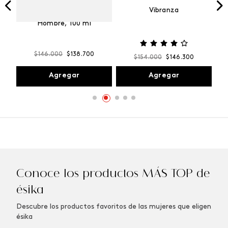
Vibranza
e
Kalos Max Perfume de
ml
Hombre, 100 ml
$
146
.
000
$
138
.
700
$
154
.
000
$
146
.
300
Agregar
Agregar
Conoce los productos MÁS TOP de
ésika
Descubre los productos favoritos de las mujeres que eligen
ésika