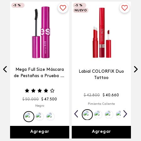
-
5 %
-
5 %
NUEVO
Mega Full Size Máscara
Labial COLORFIX Duo
a
de Pestañas a Prueba de
Tattoo
Agua
$
42
.
800
$
40
.
660
$
50
.
000
$
47
.
500
Pimienta Caliente
Negro
Agregar
Agregar