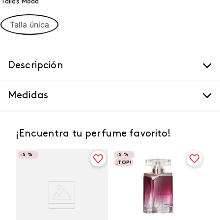
Tallas Moda
Talla única
Descripción
Medidas
¡Encuentra tu perfume favorito!
-
5 %
-
5 %
¡TOP!