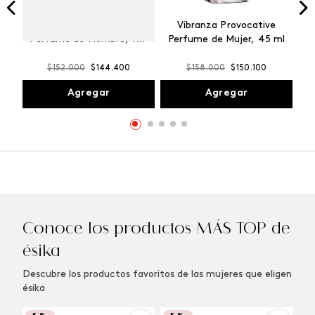
Winner Champion
Vibranza Provocative
Perfume de Hombre, 100
Perfume de Mujer, 45 ml
ml
$
152
.
000
$
144
.
400
$
158
.
000
$
150
.
100
Agregar
Agregar
Conoce los productos MÁS TOP de
ésika
Descubre los productos favoritos de las mujeres que eligen
ésika