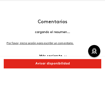
Comentarios
cargando el resumen…
Por favor, inicia sesión para escribir un comentario.
Más reciente
Avisar disponibilidad
Cargando comentarios…
Comparte este producto
Copiar link
Whatsapp
Facebook
Más