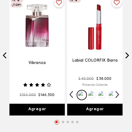
-
5 %
-
5 %
¡TOP!
Labial COLORFIX Barra
Vibranza
$
40
.
000
$
38
.
000
Pimienta Caliente
$
154
.
000
$
146
.
300
Agregar
Agregar