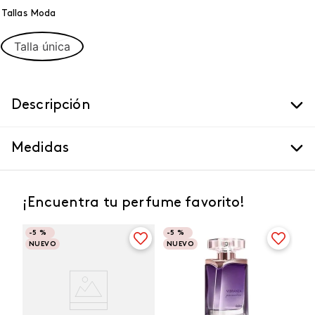
Tallas Moda
Talla única
Descripción
Medidas
¡Encuentra tu perfume favorito!
-
5 %
-
5 %
NUEVO
NUEVO