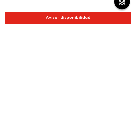
Comentarios
Avisar disponibilidad
cargando el resumen…
Comparte este producto
Por favor, inicia sesión para escribir un comentario.
Copiar link
Whatsapp
Facebook
Más
Más reciente
Cargando comentarios…