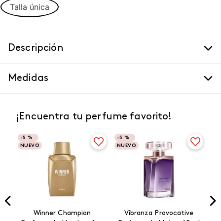
Talla única
Descripción
Medidas
¡Encuentra tu perfume favorito!
-
5 %
-
5 %
NUEVO
NUEVO
Winner Champion
Vibranza Provocative