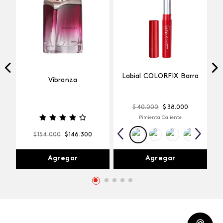
Labial COLORFIX Barra
Vibranza
$
40
.
000
$
38
.
000
Pimienta Caliente
$
154
.
000
$
146
.
300
Agregar
Agregar