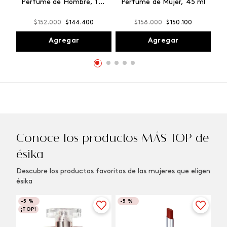
Perfume de Hombre, 100
Perfume de Mujer, 45 ml
ml
$
152
.
000
$
144
.
400
$
158
.
000
$
150
.
100
Agregar
Agregar
Conoce los productos MÁS TOP de
ésika
Descubre los productos favoritos de las mujeres que eligen
ésika
-
5 %
-
5 %
¡TOP!