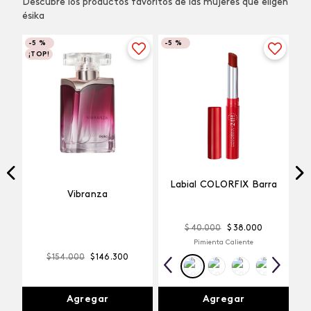
Descubre los productos favoritos de las mujeres que eligen
ésika
-
5 %
-
5 %
¡TOP!
Labial COLORFIX Barra
Vibranza
$
40
.
000
$
38
.
000
Pimienta Caliente
$
154
.
000
$
146
.
300
Agregar
Agregar