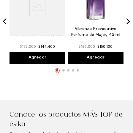
Winner Champion
Vibranza Provocative
Perfume de Hombre, 100
Perfume de Mujer, 45 ml
ml
$
152
.
000
$
144
.
400
$
158
.
000
$
150
.
100
Agregar
Agregar
Conoce los productos MÁS TOP de
ésika