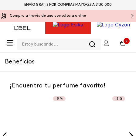
ENVÍO GRATIS POR COMPRAS MAYORES A $130.000
Compra a través de una consultora online
Estoy buscando...
0
Beneficios
¡Encuentra tu perfume favorito!
-
5 %
-
5 %