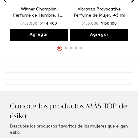
Winner Champion
Vibranza Provocative
Perfume de Hombre, 100
Perfume de Mujer, 45 ml
ml
$
152
.
000
$
144
.
400
$
158
.
000
$
150
.
100
Agregar
Agregar
Conoce los productos MÁS TOP de
ésika
Descubre los productos favoritos de las mujeres que eligen
ésika