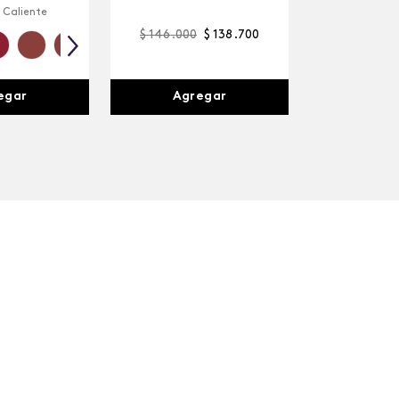
 Caliente
$
146
.
000
$
138
.
700
egar
Agregar