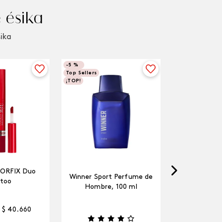
 ésika
sika
-
5 %
Top Sellers
¡TOP!
LORFIX Duo
Winner Sport Perfume de
too
Hombre, 100 ml
$
40
.
660