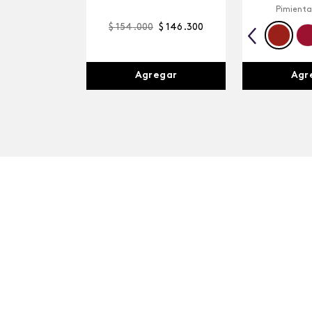
Pimienta
$
154
.
000
$
146
.
300
Agr
Agregar