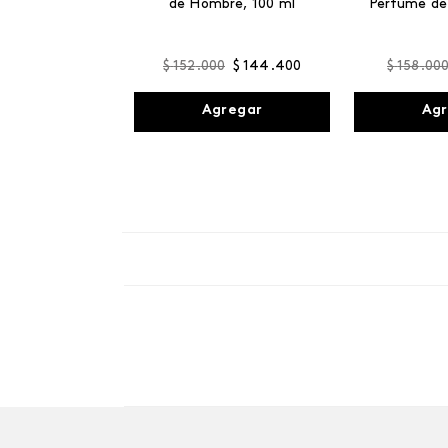
de Hombre, 100 ml
Perfume de
$
152
.
000
$
144
.
400
$
158
.
00
Agregar
Agr