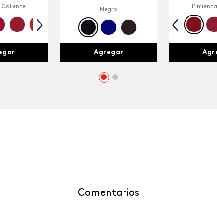
 Caliente
Pimienta
Negro
egar
Agr
Agregar
Comentarios