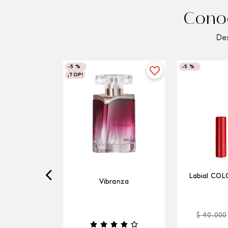
Conoc
Des
-
5 %
-
5 %
¡TOP!
Labial COL
Vibranza
$
40
.
000