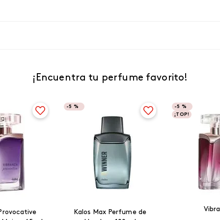
¡Encuentra tu perfume favorito!
-
5 %
-
5 %
¡TOP!
Vibr
Provocative
Kalos Max Perfume de