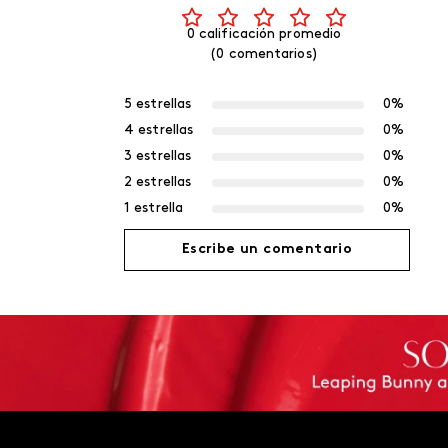
0 calificación promedio
(0 comentarios)
5 estrellas
0%
4 estrellas
0%
3 estrellas
0%
2 estrellas
0%
1 estrella
0%
Escribe un comentario
Agregar comentario
Título
Califica el producto de 1 a 5 estrellas