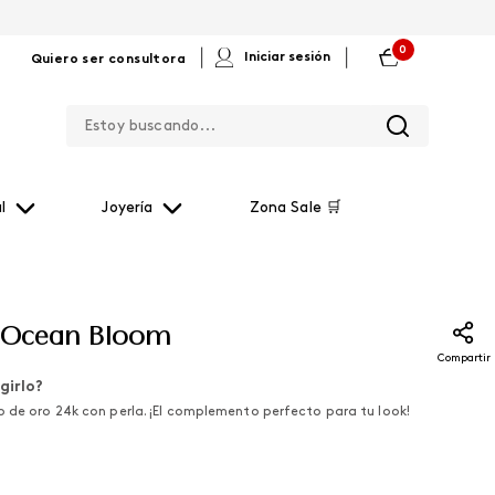
0
|
|
Iniciar sesión
Quiero ser consultora
Estoy buscando...
l
Joyería
Zona Sale 🛒
a Ocean Bloom
Compartir
girlo?
o de oro 24k con perla. ¡El complemento perfecto para tu look!