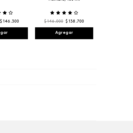
$
146
.
300
$
146
.
000
$
138
.
700
egar
Agregar