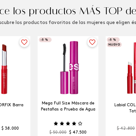
e los productos MÁS TOP de
cubre los productos favoritos de las mujeres que eligen é
-
5 %
-
5 %
NUEVO
Mega Full Size Máscara de
ORFIX Barra
Labial CO
Pestañas a Prueba de Agua
Tat
$
38
.
000
$
42
.
800
$
50
.
000
$
47
.
500