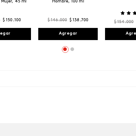
 Mujer, 45 ml
Hombre, 100 ml
0
$
150
.
100
$
146
.
000
$
138
.
700
$
154
.
000
egar
Agregar
Agr