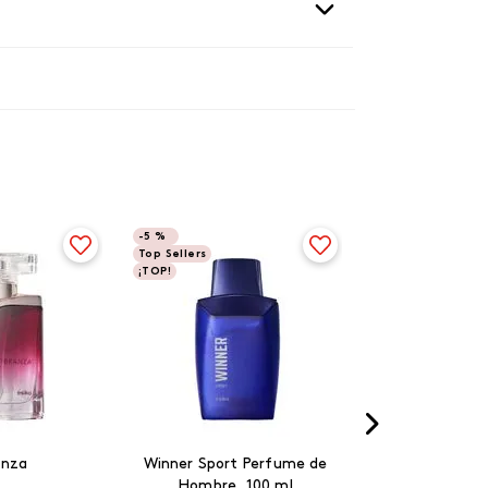
-
5 %
Top Sellers
¡TOP!
anza
Winner Sport Perfume de
Hombre, 100 ml