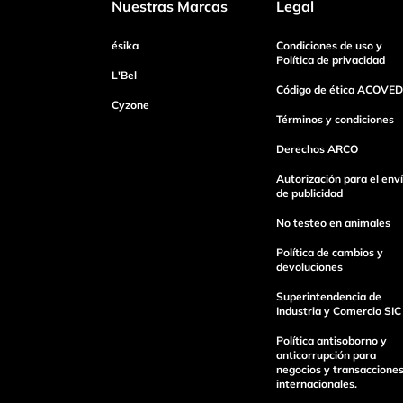
Nuestras Marcas
Legal
ésika
Condiciones de uso y
Tu nombre
Política de privacidad
L'Bel
Código de ética ACOVED
Cyzone
Dirección de email
Términos y condiciones
Derechos ARCO
Autorización para el env
Escribe un comentario
de publicidad
No testeo en animales
Política de cambios y
devoluciones
Superintendencia de
Industria y Comercio SIC
Enviar Comentario
Política antisoborno y
anticorrupción para
negocios y transaccione
internacionales.