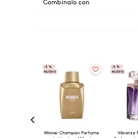
Combínalo con
-
5 %
-
5 %
NUEVO
NUEVO
Winner Champion Perfume
Vibranza 