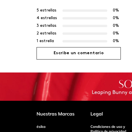
5 estrellas
0%
4 estrellas
0%
3 estrellas
0%
2 estrellas
0%
1 estrella
0%
Escribe un comentario
Agregar comentario
Título
Califica el producto de 1 a 5 estrellas
Nuestras Marcas
Legal
ésika
Condiciones de uso y
Tu nombre
Política de privacidad