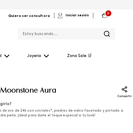
0
|
|
Iniciar sesión
Quiero ser consultora
Estoy buscando...
l
Joyería
Zona Sale 🛒
 Moonstone Aura
Compartir
girlo?
o de oro de 24k con cristales*, piedras de vidrio facetado y pintado a
e perla. ¡Ideal para darle el toque especial a tu look!