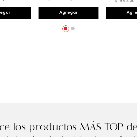
$
154
.
000
egar
Agregar
Agr
e los productos MÁS TOP de