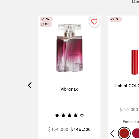
Des
-
5 %
-
5 %
¡TOP!
Labial COL
Vibranza
$
40
.
000
Pimienta
$
154
.
000
$
146
.
300