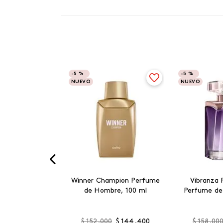
-
5 %
-
5 %
NUEVO
NUEVO
Winner Champion Perfume
Vibranza 
de Hombre, 100 ml
Perfume de
$
152
.
000
$
144
.
400
$
158
.
00