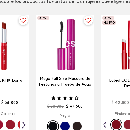
cubre los productos favoritos de las mujeres que eligen é
-
5 %
-
5 %
NUEVO
Mega Full Size Máscara de
ORFIX Barra
Labial CO
Pestañas a Prueba de Agua
Tat
$
38
.
000
$
42
.
800
$
50
.
000
$
47
.
500
 Caliente
Pimienta
Negro