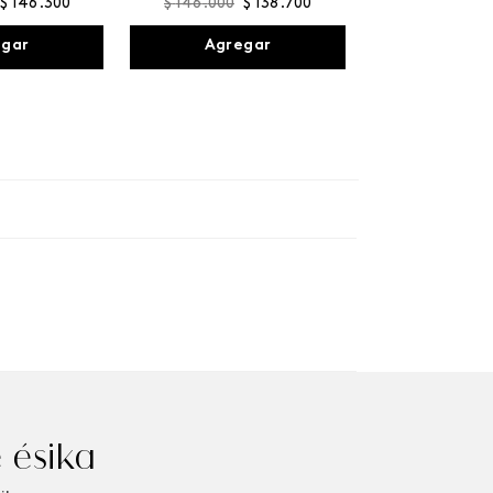
$
146
.
300
$
146
.
000
$
138
.
700
egar
Agregar
 ésika