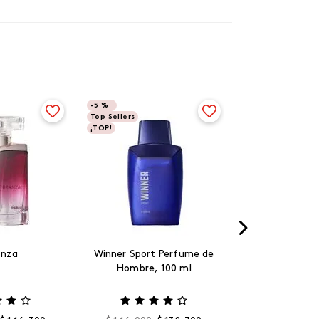
-
5 %
Top Sellers
¡TOP!
anza
Winner Sport Perfume de
Hombre, 100 ml