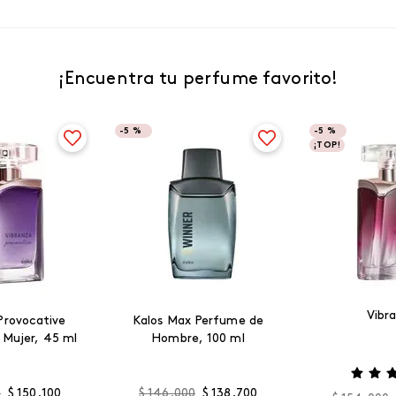
¡Encuentra tu perfume favorito!
-
5 %
-
5 %
¡TOP!
Vibr
Provocative
Kalos Max Perfume de
 Mujer, 45 ml
Hombre, 100 ml
0
$
150
.
100
$
146
.
000
$
138
.
700