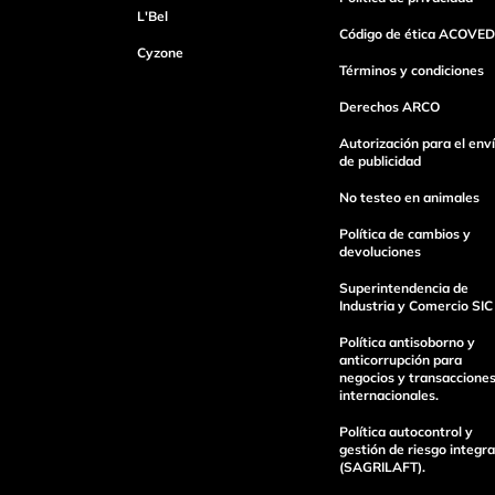
L'Bel
Código de ética ACOVED
Cyzone
Dirección de email
Términos y condiciones
Derechos ARCO
Autorización para el env
Escribe un comentario
de publicidad
No testeo en animales
Política de cambios y
devoluciones
Superintendencia de
Industria y Comercio SIC
Enviar Comentario
Política antisoborno y
anticorrupción para
negocios y transaccione
internacionales.
Política autocontrol y
gestión de riesgo integra
(SAGRILAFT).