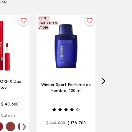
sika
-
5 %
Top Sellers
¡TOP!
LORFIX Duo
Winner Sport Perfume de
too
Hombre, 100 ml
$
40
.
660
 Caliente
$
146
.
000
$
138
.
700