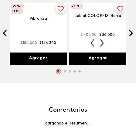
-
5 %
-
5 %
¡TOP!
Labial COLORFIX Barra
Vibranza
$
40
.
000
$
38
.
000
$
154
.
000
$
146
.
300
Agregar
Agregar