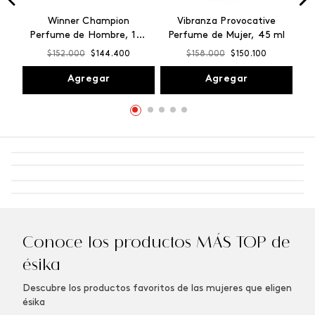
Winner Champion
Vibranza Provocative
Perfume de Hombre, 100
Perfume de Mujer, 45 ml
ml
$
152
.
000
$
144
.
400
$
158
.
000
$
150
.
100
Agregar
Agregar
Conoce los productos MÁS TOP de
ésika
Descubre los productos favoritos de las mujeres que eligen
ésika