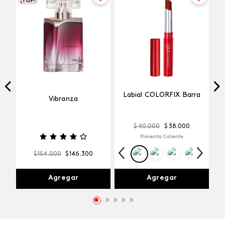
¡TOP!
Labial COLORFIX Barra
Vibranza
$
40
.
000
$
38
.
000
Pimienta Caliente
$
154
.
000
$
146
.
300
Agregar
Agregar