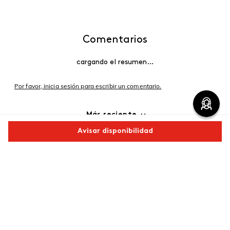
Comentarios
cargando el resumen…
Por favor, inicia sesión para escribir un comentario.
Más reciente
Avisar disponibilidad
Cargando comentarios…
Comparte este producto
Copiar link
Whatsapp
Facebook
Más