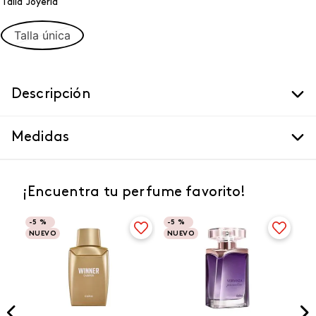
Talla Joyeria
Talla única
Descripción
Medidas
¡Encuentra tu perfume favorito!
-
5 %
-
5 %
NUEVO
NUEVO