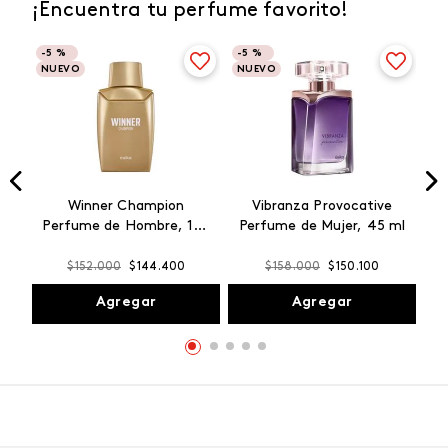
¡Encuentra tu perfume favorito!
-
5 %
-
5 %
NUEVO
NUEVO
Winner Champion
Vibranza Provocative
Perfume de Hombre, 100
Perfume de Mujer, 45 ml
ml
$
152
.
000
$
144
.
400
$
158
.
000
$
150
.
100
Agregar
Agregar