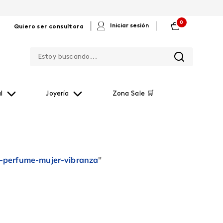
0
|
|
Iniciar sesión
Quiero ser consultora
Estoy buscando...
l
Joyería
Zona Sale 🛒
-perfume-mujer-vibranza
"