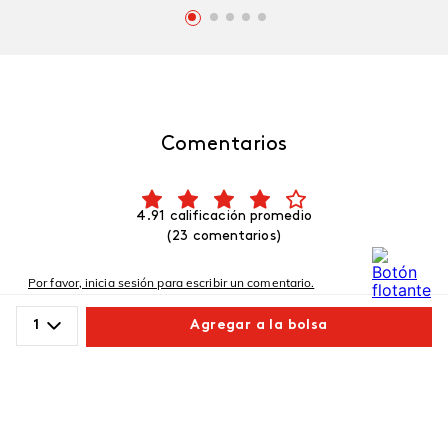
Comentarios
4.91 calificación promedio
(23 comentarios)
Por favor, inicia sesión para escribir un comentario.
1
Agregar a la bolsa
Más reciente
Comparte este producto
Comprador verificado
Enviado
4 años atrás