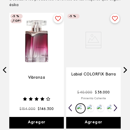
ésika
-
5 %
-
5 %
¡TOP!
Labial COLORFIX Barra
Vibranza
$
40
.
000
$
38
.
000
Pimienta Caliente
$
154
.
000
$
146
.
300
Agregar
Agregar