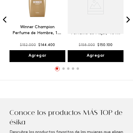
Winner Champion
Vibranza Provocative
Perfume de Hombre, 100
Perfume de Mujer, 45 ml
ml
$
152
.
000
$
144
.
400
$
158
.
000
$
150
.
100
Agregar
Agregar
Conoce los productos MÁS TOP de
ésika
Descubre los productos favoritos de las mujeres que eligen