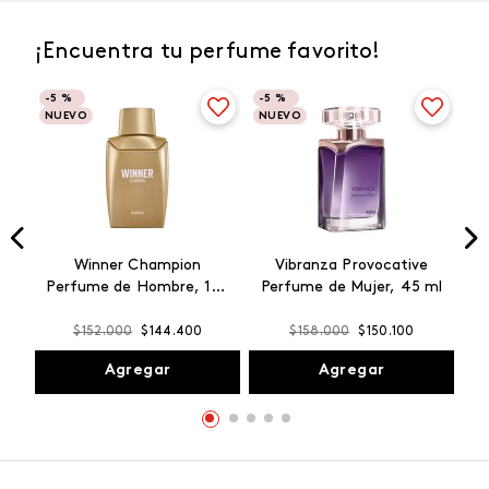
¡Encuentra tu perfume favorito!
-
5 %
-
5 %
NUEVO
NUEVO
Winner Champion
Vibranza Provocative
Perfume de Hombre, 100
Perfume de Mujer, 45 ml
ml
$
152
.
000
$
144
.
400
$
158
.
000
$
150
.
100
Agregar
Agregar