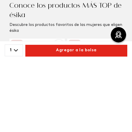
Conoce los productos MÁS TOP de
ésika
Descubre los productos favoritos de las mujeres que eligen
ésika
-
5 %
-
5 %
¡TOP!
1
Agregar a la bolsa
Comparte este producto
Copiar link
Whatsapp
Facebook
Más
Labial COLORFIX Barra
Vibranza
$
40
.
000
$
38
.
000
Pimienta Caliente