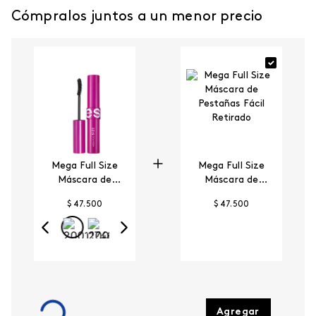
Cómpralos juntos a un menor precio
Mega Full Size
Mega Full Size
Máscara de
Máscara de
Pestañas a Prueba
Pestañas Fácil
$ 47.500
$ 47.500
de Agua
Retirado
Agregar