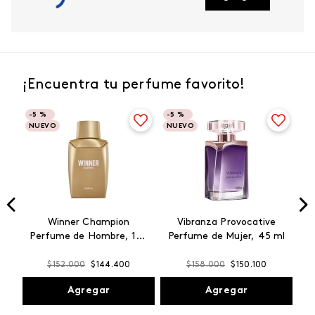
¡Encuentra tu perfume favorito!
-
5 %
-
5 %
NUEVO
NUEVO
Winner Champion
Vibranza Provocative
Perfume de Hombre, 100
Perfume de Mujer, 45 ml
ml
$
152
.
000
$
144
.
400
$
158
.
000
$
150
.
100
Agregar
Agregar