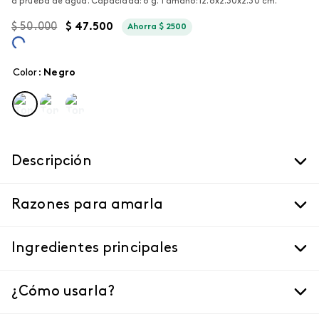
a prueba de agua. Capacidad: 8 g. Tamaño: 12.6x2.30x2.30 cm.
$
50
.
000
$
47
.
500
Ahorra
$
2500
Color
:
negro
Descripción
Razones para amarla
Ingredientes principales
¿Cómo usarla?