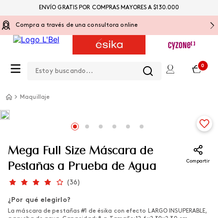
ENVÍO GRATIS POR COMPRAS MAYORES A $130.000
Compra a través de una consultora online
Estoy buscando...
0
Maquillaje
Mega Full Size Máscara de
Compartir
Pestañas a Prueba de Agua
(
36
)
¿Por qué elegirlo?
La máscara de pestañas #1 de ésika con efecto LARGO INSUPERABLE,