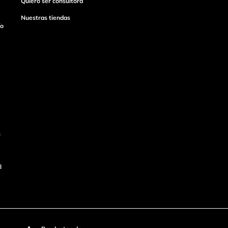
Quiero ser consultora
Nuestras tiendas
ío
s
l