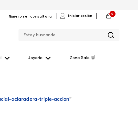
0
|
|
Iniciar sesión
Quiero ser consultora
Estoy buscando...
l
Joyería
Zona Sale 🛒
acial-aclaradora-triple-accion
"