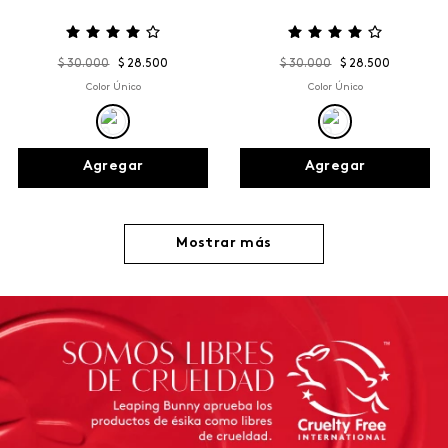
$
30
.
000
$
28
.
500
$
30
.
000
$
28
.
500
Color Único
Color Único
Agregar
Agregar
Mostrar más