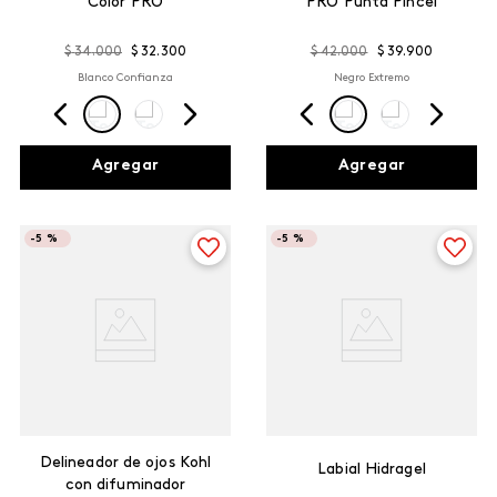
Color PRO
PRO Punta Pincel
$
34
.
000
$
32
.
300
$
42
.
000
$
39
.
900
Blanco Confianza
Negro Extremo
Agregar
Agregar
-
5 %
-
5 %
Delineador de ojos Kohl
Labial Hidragel
con difuminador