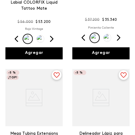
Labial COLORFIX Liquid
Tattoo Mate
$
37
.
200
$
35
.
340
$
56
.
000
$
53
.
200
Pimienta Caliente
Rojo Vintage
Agregar
Agregar
-
5 %
-
5 %
¡TOP!
Mega Tubing Extensions
Delineador Lápiz para