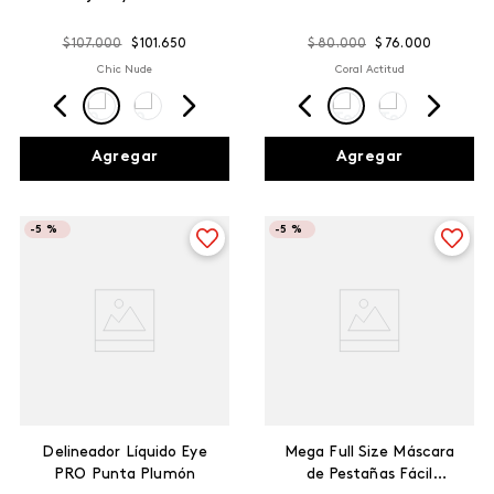
$
107
.
000
$
101
.
650
$
80
.
000
$
76
.
000
Chic Nude
Coral Actitud
Agregar
Agregar
-
5 %
-
5 %
Delineador Líquido Eye
Mega Full Size Máscara
PRO Punta Plumón
de Pestañas Fácil