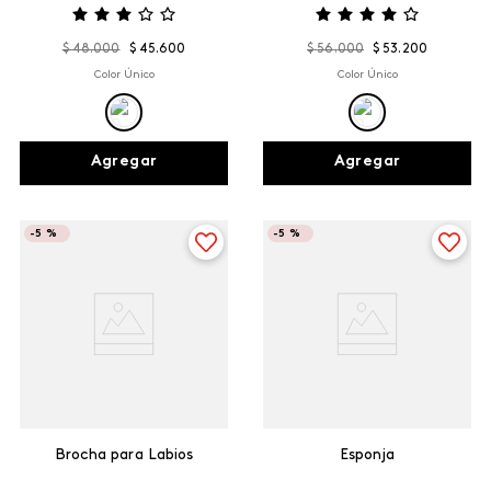
$
48
.
000
$
45
.
600
$
56
.
000
$
53
.
200
Color Único
Color Único
Agregar
Agregar
-
5 %
-
5 %
Brocha para Labios
Esponja