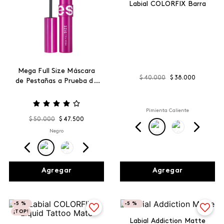
Labial COLORFIX Barra
Mega Full Size Máscara
$
40
.
000
$
38
.
000
de Pestañas a Prueba de
Agua
Pimienta Caliente
$
50
.
000
$
47
.
500
Negro
Agregar
Agregar
-
5 %
-
5 %
¡TOP!
Labial Addiction Matte