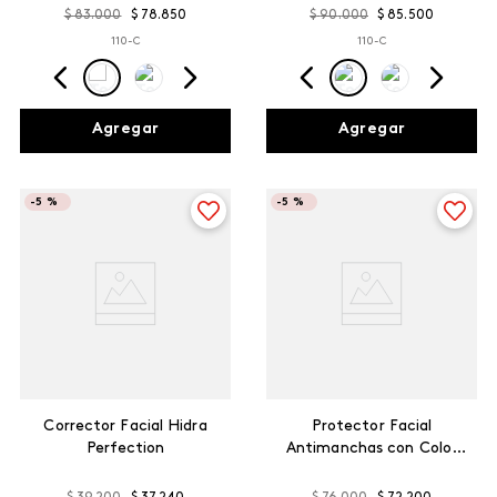
$
83
.
000
$
78
.
850
$
90
.
000
$
85
.
500
110-C
110-C
Agregar
Agregar
-
5 %
-
5 %
Corrector Facial Hidra
Protector Facial
Perfection
Antimanchas con Color
FPS 50 Triple Acción Max