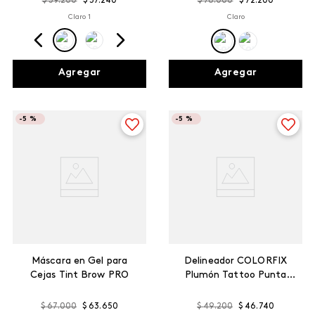
$
39
.
200
$
37
.
240
$
76
.
000
$
72
.
200
Claro 1
Claro
Agregar
Agregar
-
5 %
-
5 %
Máscara en Gel para
Delineador COLORFIX
Cejas Tint Brow PRO
Plumón Tattoo Punta
Fina
$
67
.
000
$
63
.
650
$
49
.
200
$
46
.
740