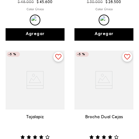
$
48
.
000
$
45
.
600
$
30
.
000
$
28
.
500
Color Único
Color Único
Agregar
Agregar
-
5 %
-
5 %
Tajalapiz
Brocha Dual Cejas