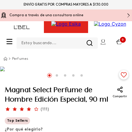
ENVÍO GRATIS POR COMPRAS MAYORES A $130.000
Compra a través de una consultora online
Estoy buscando...
0
Perfumes
Magnat Select Perfume de
Compartir
Hombre Edición Especial, 90 ml
(
111
)
Top Sellers
¿Por qué elegirlo?