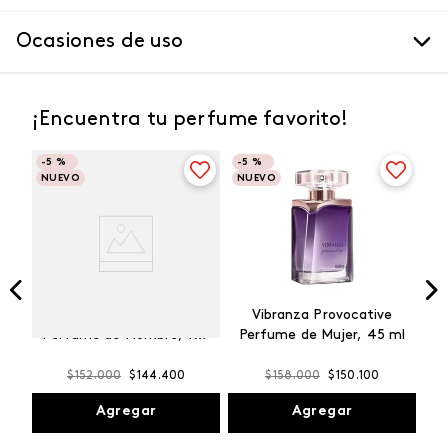
Ocasiones de uso
¡Encuentra tu perfume favorito!
-
5 %
-
5 %
NUEVO
NUEVO
Winner Champion
Vibranza Provocative
Perfume de Hombre, 100
Perfume de Mujer, 45 ml
ml
$
152
.
000
$
144
.
400
$
158
.
000
$
150
.
100
Agregar
Agregar