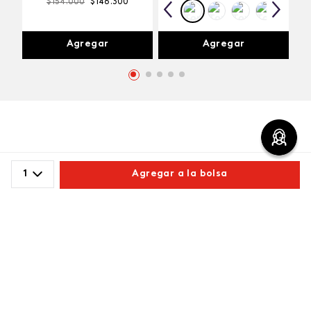
$
154
.
000
$
146
.
300
Agregar
Agregar
Comentarios
1
Agregar a la bolsa
cargando el resumen…
Comparte este producto
Por favor, inicia sesión para escribir un comentario.
Copiar link
Whatsapp
Facebook
Más
Más reciente
Cargando comentarios…