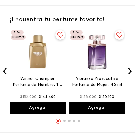
¡Encuentra tu perfume favorito!
-
5 %
-
5 %
NUEVO
NUEVO
Winner Champion
Vibranza Provocative
Perfume de Hombre, 100
Perfume de Mujer, 45 ml
ml
$
152
.
000
$
144
.
400
$
158
.
000
$
150
.
100
Agregar
Agregar