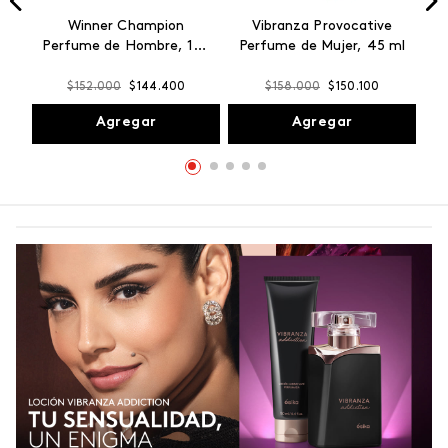
Winner Champion
Vibranza Provocative
Perfume de Hombre, 100
Perfume de Mujer, 45 ml
ml
$
152
.
000
$
144
.
400
$
158
.
000
$
150
.
100
Agregar
Agregar