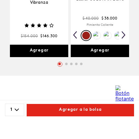
Vibranza
$
40
.
000
$
38
.
000
Pimienta Caliente
$
154
.
000
$
146
.
300
Agregar
Agregar
Comentarios
1
Agregar a la bolsa
cargando el resumen…
Comparte este producto
Por favor, inicia sesión para escribir un comentario.