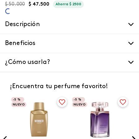
$
50
.
000
$
47
.
500
Ahorra
$
2500
Descripción
Beneficios
¿Cómo usarla?
¡Encuentra tu perfume favorito!
-
5 %
-
5 %
NUEVO
NUEVO