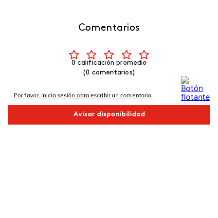
Comentarios
0 calificación promedio
(0 comentarios)
Por favor, inicia sesión para escribir un comentario.
Avisar disponibilidad
Más reciente
Comparte este producto
No hay comentarios.
Copiar link
Whatsapp
Facebook
Más