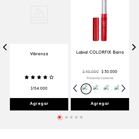
Labial COLORFIX Barra
Vibranza
$
40
.
000
$
30
.
000
Pimienta Caliente
$
154
.
000
Agregar
Agregar