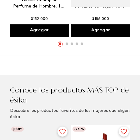
Winner Champion
Vibranza Provocative
Perfume de Hombre, 100
Perfume de Mujer, 45 ml
ml
$
152
.
000
$
158
.
000
Agregar
Agregar
Conoce los productos MÁS TOP de
ésika
Descubre los productos favoritos de las mujeres que eligen
ésika
¡TOP!
-
25 %