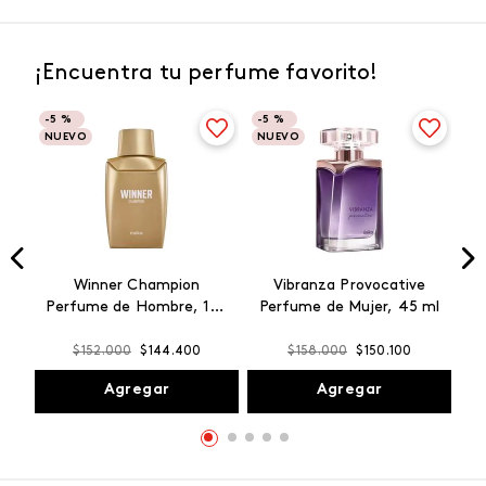
¡Encuentra tu perfume favorito!
-
5 %
-
5 %
NUEVO
NUEVO
Winner Champion
Vibranza Provocative
Perfume de Hombre, 100
Perfume de Mujer, 45 ml
ml
$
152
.
000
$
144
.
400
$
158
.
000
$
150
.
100
Agregar
Agregar