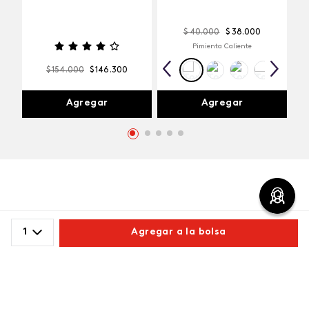
$
40
.
000
$
38
.
000
Pimienta Caliente
$
154
.
000
$
146
.
300
Agregar
Agregar
Comentarios
1
Agregar a la bolsa
cargando el resumen…
Comparte este producto
Por favor, inicia sesión para escribir un comentario.