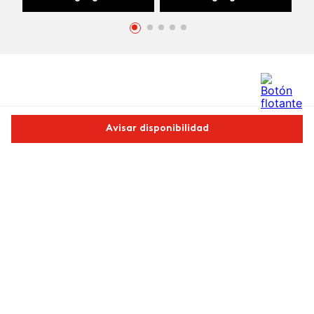
Comentarios
Avisar disponibilidad
cargando el resumen…
Comparte este producto
Por favor, inicia sesión para escribir un comentario.
Copiar link
Whatsapp
Facebook
Más
Más reciente
Cargando comentarios…