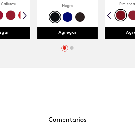
 Caliente
Pimienta
Negro
egar
Agr
Agregar
Comentarios