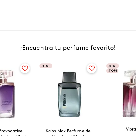
¡Encuentra tu perfume favorito!
-
5 %
-
5 %
¡TOP!
Vibr
Provocative
Kalos Max Perfume de