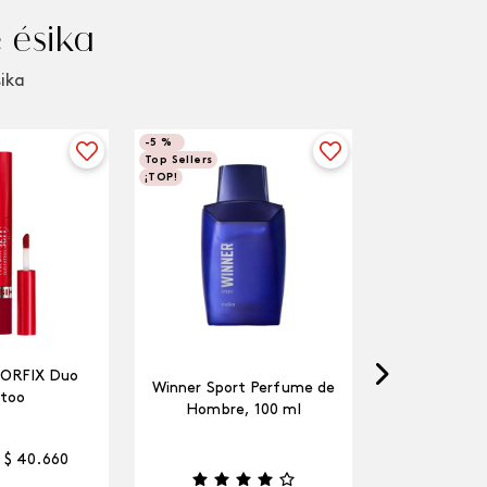
 ésika
sika
-
5 %
Top Sellers
¡TOP!
LORFIX Duo
Winner Sport Perfume de
too
Hombre, 100 ml
$
40
.
660