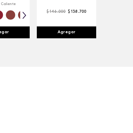
 Caliente
$
146
.
000
$
138
.
700
egar
Agregar