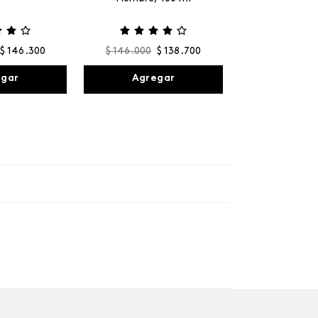
$
146
.
300
$
146
.
000
$
138
.
700
egar
Agregar