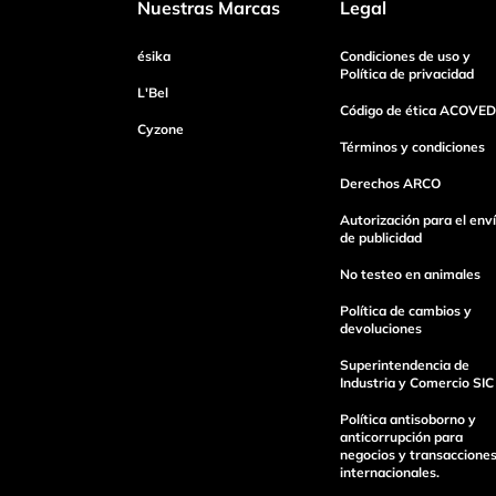
Nuestras Marcas
Legal
ésika
Condiciones de uso y
Tu nombre
Política de privacidad
L'Bel
Código de ética ACOVED
Cyzone
Dirección de email
Términos y condiciones
Derechos ARCO
Autorización para el env
Escribe un comentario
de publicidad
No testeo en animales
Política de cambios y
devoluciones
Superintendencia de
Industria y Comercio SIC
Enviar Comentario
Política antisoborno y
anticorrupción para
negocios y transaccione
internacionales.