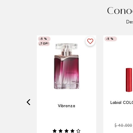
Conoc
Des
-
5 %
-
5 %
¡TOP!
Labial COL
Vibranza
$
40
.
000