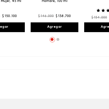
 Mujer, 45 ml
Hombre, 100 ml
0
$
150
.
100
$
146
.
000
$
138
.
700
$
154
.
000
egar
Agregar
Agr