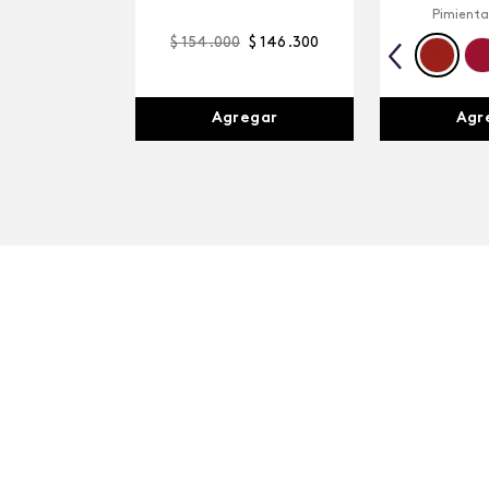
Pimienta
$
154
.
000
$
146
.
300
Agr
Agregar