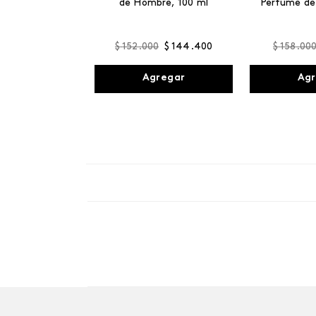
de Hombre, 100 ml
Perfume de
$
152
.
000
$
144
.
400
$
158
.
00
Agregar
Agr