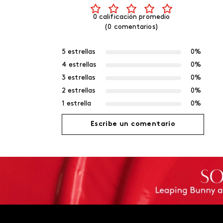
0 calificación promedio
(0 comentarios)
5 estrellas
0%
4 estrellas
0%
3 estrellas
0%
2 estrellas
0%
1 estrella
0%
Escribe un comentario
Agregar comentario
Título
Califica el producto de 1 a 5 estrellas