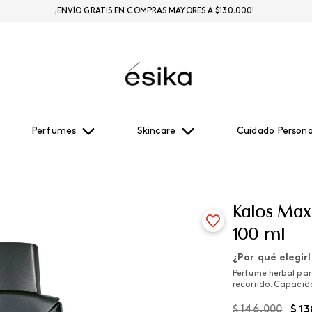
¡ENVÍO GRATIS EN COMPRAS MAYORES A $130.000!
Perfumes
Skincare
Cuidado Persona
Kalos Ma
100 ml
¿Por qué elegir
Perfume herbal par
recorrido. Capacid
$
146
.
000
$
13