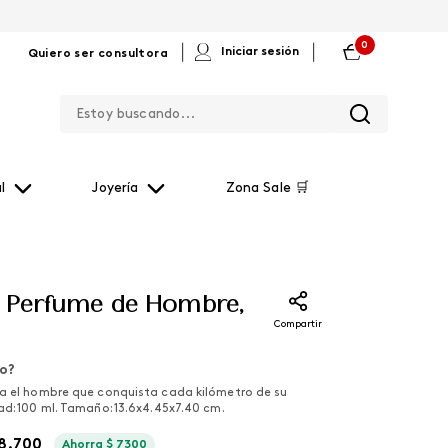
0
|
|
Iniciar sesión
Quiero ser consultora
Estoy buscando...
l
Joyería
Zona Sale 🛒
x Perfume de Hombre,
Compartir
lo?
a el hombre que conquista cada kilómetro de su
ad: 100 ml. Tamaño: 13.6x4.45x7.40 cm.
8
.
700
Ahorra
$
7300