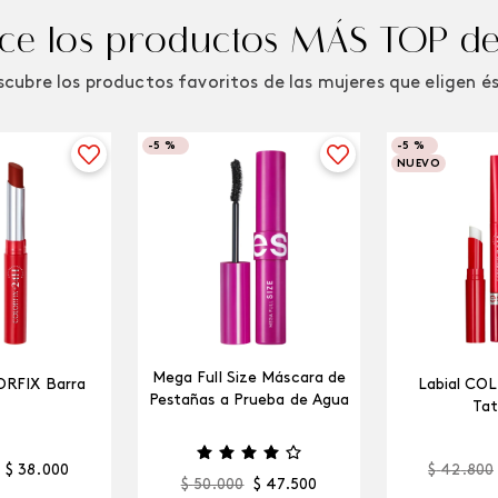
e los productos MÁS TOP de
cubre los productos favoritos de las mujeres que eligen é
-
5 %
-
5 %
NUEVO
Mega Full Size Máscara de
ORFIX Barra
Labial CO
Pestañas a Prueba de Agua
Tat
$
38
.
000
$
42
.
800
$
50
.
000
$
47
.
500