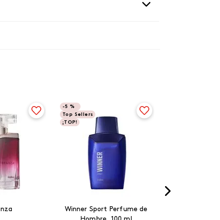
-
5 %
Top Sellers
¡TOP!
anza
Winner Sport Perfume de
Hombre, 100 ml