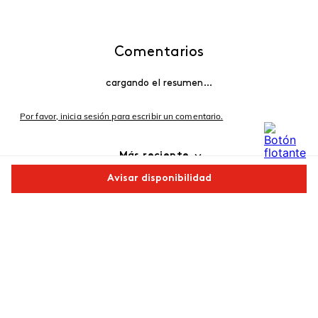
Comentarios
cargando el resumen…
Por favor, inicia sesión para escribir un comentario.
Más reciente
Avisar disponibilidad
Cargando comentarios…
Comparte este producto
Copiar link
Whatsapp
Facebook
Más