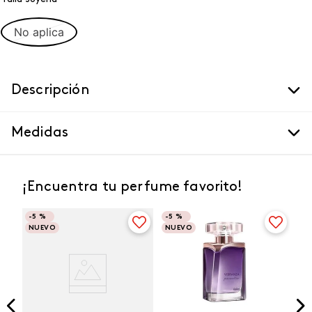
No aplica
Descripción
Medidas
¡Encuentra tu perfume favorito!
-
5 %
-
5 %
NUEVO
NUEVO