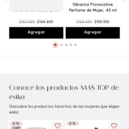
Winner Champion
Vibranza Provocative
Perfume de Hombre, 100
Perfume de Mujer, 45 ml
ml
$
152
.
000
$
144
.
400
$
158
.
000
$
150
.
100
Agregar
Agregar
Conoce los productos MÁS TOP de
ésika
Descubre los productos favoritos de las mujeres que eligen
ésika
-
5 %
-
5 %
¡TOP!