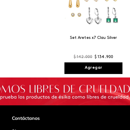
Set Aretes x7 Clau Silver
$
142
.
000
$
134
.
900
Agregar
Contáctanos