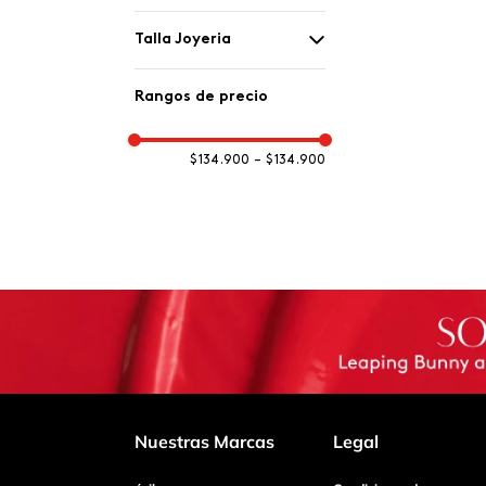
Finart
Talla Joyeria
Talla única
Rangos de precio
$ 134.900
–
$ 134.900
Nuestras Marcas
Legal