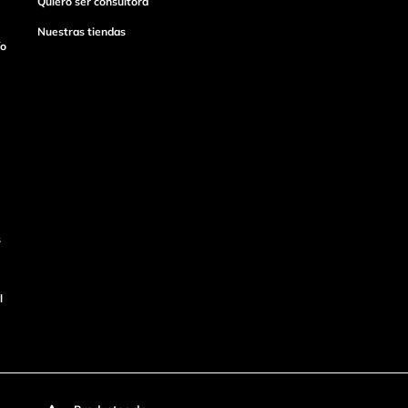
Quiero ser consultora
Nuestras tiendas
ío
s
l