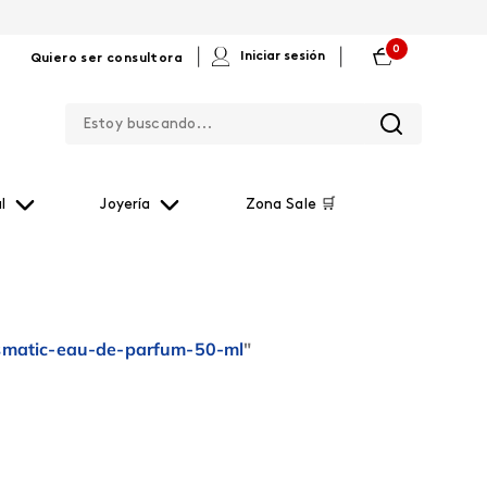
0
|
|
Iniciar sesión
Quiero ser consultora
Estoy buscando...
l
Joyería
Zona Sale 🛒
ismatic-eau-de-parfum-50-ml
"