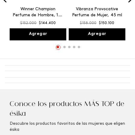
Winner Champion
Vibranza Provocative
Perfume de Hombre, 100
Perfume de Mujer, 45 ml
ml
$
152
.
000
$
144
.
400
$
158
.
000
$
150
.
100
Agregar
Agregar
Conoce los productos MÁS TOP de
ésika
Descubre los productos favoritos de las mujeres que eligen
ésika