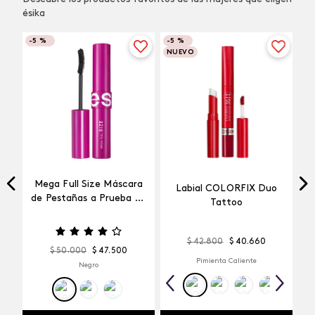
ésika
-
5 %
-
5 %
NUEVO
Mega Full Size Máscara
Labial COLORFIX Duo
a
de Pestañas a Prueba de
Tattoo
Agua
$
42
.
800
$
40
.
660
$
50
.
000
$
47
.
500
Pimienta Caliente
Negro