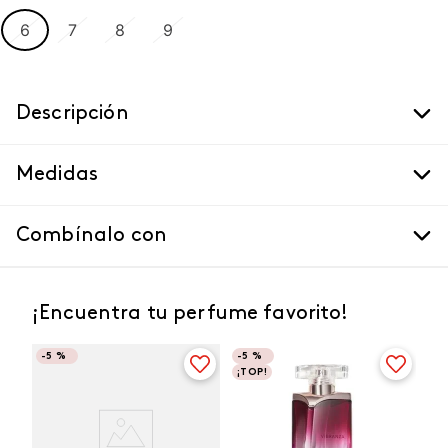
6
7
8
9
Descripción
Medidas
Combínalo con
¡Encuentra tu perfume favorito!
-
5 %
-
5 %
¡TOP!