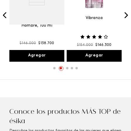
Vibranza
e
Kalos Max Perfume de
ml
Hombre, 100 ml
$
146
.
000
$
138
.
700
$
154
.
000
$
146
.
300
Agregar
Agregar
Conoce los productos MÁS TOP de
ésika
Descubre los productos favoritos de las mujeres que eligen