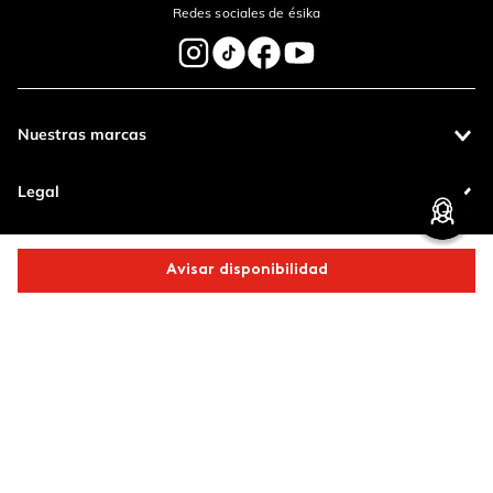
Redes sociales de ésika
Nuestras marcas
Enviar Comentario
Legal
Contáctanos
Avisar disponibilidad
Pagos 100%
Entregas a todo
Comparte este producto
seguros
el país
Productos de
calidad
Copiar link
Whatsapp
Facebook
Más
Operamos con