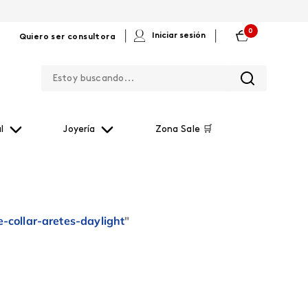
0
|
|
Iniciar sesión
Quiero ser consultora
Estoy buscando...
l
Joyería
Zona Sale 🛒
-collar-aretes-daylight
"