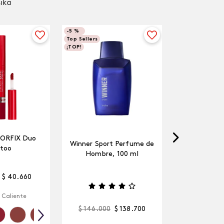
sika
-
5 %
Top Sellers
¡TOP!
LORFIX Duo
Winner Sport Perfume de
too
Hombre, 100 ml
$
40
.
660
 Caliente
$
146
.
000
$
138
.
700