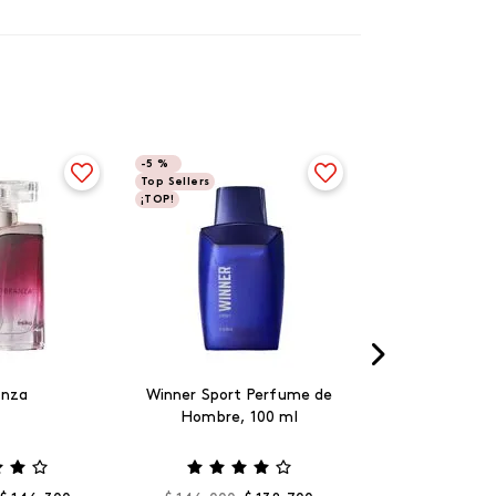
-
5 %
Top Sellers
¡TOP!
anza
Winner Sport Perfume de
Hombre, 100 ml