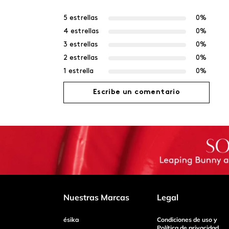
5 estrellas
0%
4 estrellas
0%
3 estrellas
0%
2 estrellas
0%
1 estrella
0%
Escribe un comentario
Agregar comentario
Título
Califica el producto de 1 a 5 estrellas
Nuestras Marcas
Legal
ésika
Condiciones de uso y
Tu nombre
Política de privacidad