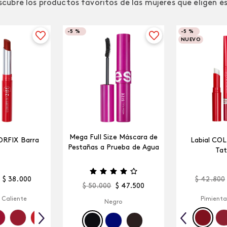
cubre los productos favoritos de las mujeres que eligen é
-
5 %
-
5 %
NUEVO
Mega Full Size Máscara de
ORFIX Barra
Labial CO
Pestañas a Prueba de Agua
Tat
$
38
.
000
$
42
.
800
$
50
.
000
$
47
.
500
 Caliente
Pimienta
Negro