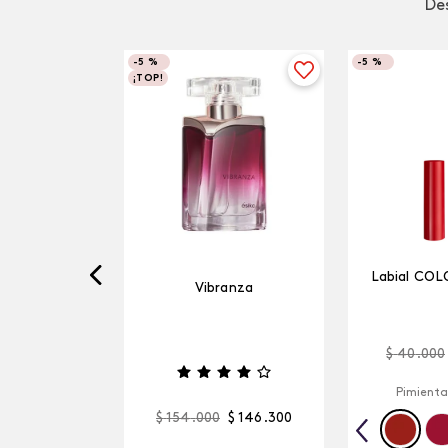
Des
-
5 %
-
5 %
¡TOP!
Labial COL
Vibranza
$
40
.
000
Pimienta
$
154
.
000
$
146
.
300