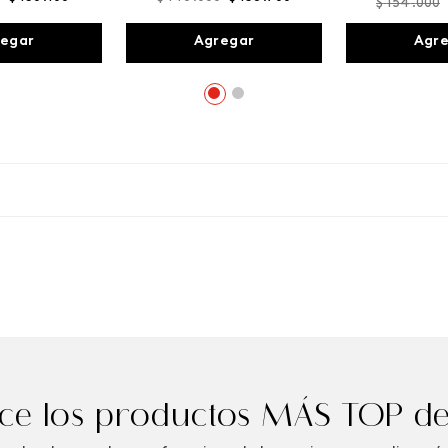
$
154
.
000
egar
Agregar
Agr
e los productos MÁS TOP de