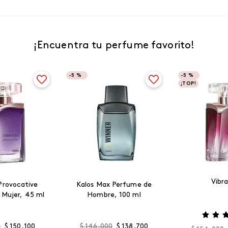
¡Encuentra tu perfume favorito!
-
5 %
-
5 %
¡TOP!
Vibr
Provocative
Kalos Max Perfume de
 Mujer, 45 ml
Hombre, 100 ml
0
$
150
.
100
$
146
.
000
$
138
.
700