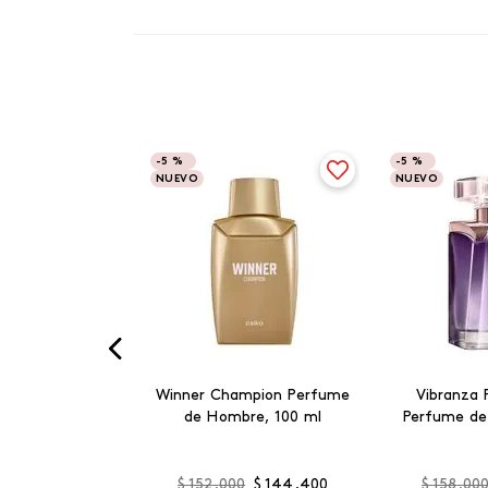
-
5 %
-
5 %
NUEVO
NUEVO
Winner Champion Perfume
Vibranza 
de Hombre, 100 ml
Perfume de
$
152
.
000
$
144
.
400
$
158
.
00