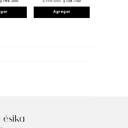
$
146
.
300
$
146
.
000
$
138
.
700
egar
Agregar
 ésika