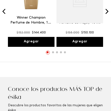
Winner Champion
Vibranza Provocative
Perfume de Hombre, 100
Perfume de Mujer, 45 ml
ml
$
152
.
000
$
144
.
400
$
158
.
000
$
150
.
100
Agregar
Agregar
Conoce los productos MÁS TOP de
ésika
Descubre los productos favoritos de las mujeres que eligen
ésika