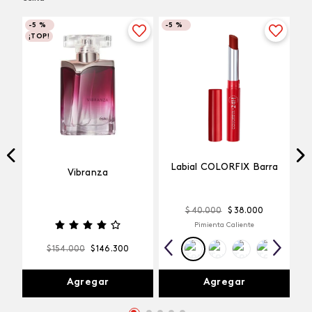
-
5 %
-
5 %
¡TOP!
Labial COLORFIX Barra
Vibranza
$
40
.
000
$
38
.
000
Pimienta Caliente
$
154
.
000
$
146
.
300
Agregar
Agregar