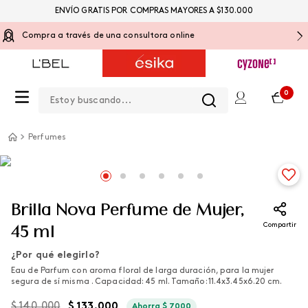
ENVÍO GRATIS POR COMPRAS MAYORES A $130.000
Compra a través de una consultora online
Estoy buscando...
0
Perfumes
Brilla Nova Perfume de Mujer,
Compartir
45 ml
¿Por qué elegirlo?
Eau de Parfum con aroma floral de larga duración, para la mujer
segura de sí misma . Capacidad: 45 ml. Tamaño: 11.4x3.45x6.20 cm.
$
140
.
000
$
133
.
000
Ahorra
$
7000