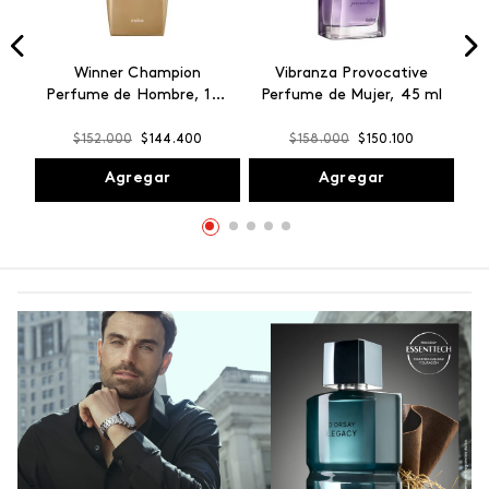
Winner Champion
Vibranza Provocative
Perfume de Hombre, 100
Perfume de Mujer, 45 ml
ml
$
152
.
000
$
144
.
400
$
158
.
000
$
150
.
100
Agregar
Agregar