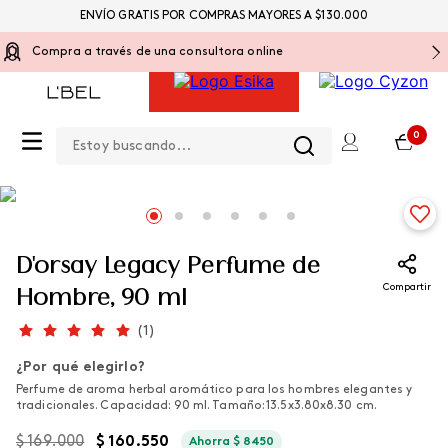
ENVÍO GRATIS POR COMPRAS MAYORES A $130.000
Compra a través de una consultora online
Estoy buscando...
0
Perfumes
D'orsay Legacy Perfume de
Compartir
Hombre, 90 ml
(
1
)
¿Por qué elegirlo?
Perfume de aroma herbal aromático para los hombres elegantes y
tradicionales. Capacidad: 90 ml. Tamaño: 13.5x3.80x8.30 cm.
$
169
.
000
$
160
.
550
Ahorra
$
8450