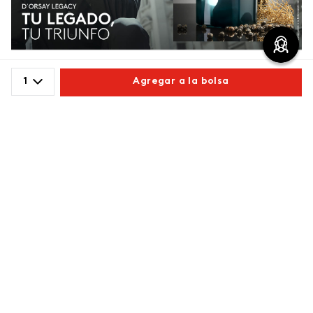
1
Agregar a la bolsa
Conoce los productos MÁS TOP de
Comparte este producto
ésika
Descubre los productos favoritos de las mujeres que eligen
Copiar link
Whatsapp
Facebook
Más
ésika
-
5 %
-
5 %
¡TOP!