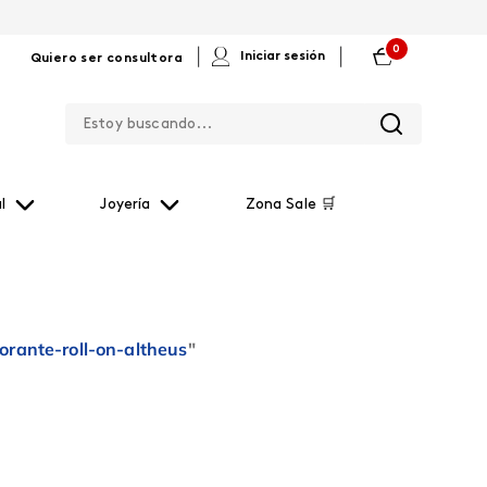
0
|
|
Iniciar sesión
Quiero ser consultora
Estoy buscando...
l
Joyería
Zona Sale 🛒
orante-roll-on-altheus
"