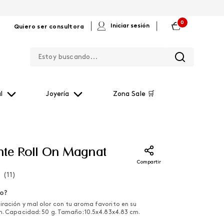
0
|
|
Iniciar sesión
Quiero ser consultora
Estoy buscando...
l
Joyería
Zona Sale 🛒
te Roll On Magnat
Compartir
(
11
)
lo?
ración y mal olor con tu aroma favorito en su
on. Capacidad: 50 g. Tamaño: 10.5x4.83x4.83 cm.