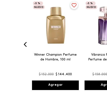
-
5 %
-
5 %
NUEVO
NUEVO
Winner Champion Perfume
Vibranza 
de Hombre, 100 ml
Perfume de
$
152
.
000
$
144
.
400
$
158
.
00
Agregar
Agr