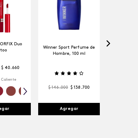
LORFIX Duo
Winner Sport Perfume de
too
Hombre, 100 ml
$
40
.
660
 Caliente
$
146
.
000
$
138
.
700
egar
Agregar