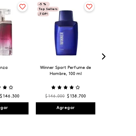
-
5 %
Top Sellers
¡TOP!
anza
Winner Sport Perfume de
Hombre, 100 ml
$
146
.
300
$
146
.
000
$
138
.
700
egar
Agregar