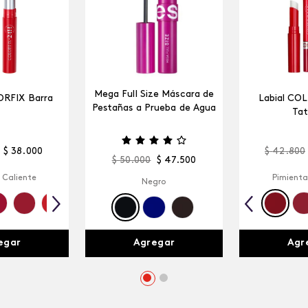
Mega Full Size Máscara de
ORFIX Barra
Labial CO
Pestañas a Prueba de Agua
Tat
$
38
.
000
$
42
.
800
$
50
.
000
$
47
.
500
 Caliente
Pimienta
Negro
egar
Agr
Agregar