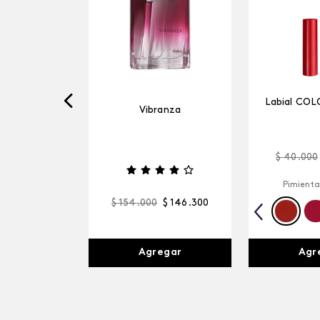
Labial COL
Vibranza
$
40
.
000
Pimienta
$
154
.
000
$
146
.
300
Agr
Agregar