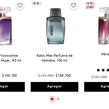
-
5 %
-
5 %
¡TOP!
Vibr
Provocative
Kalos Max Perfume de
 Mujer, 45 ml
Hombre, 100 ml
0
$
150
.
100
$
146
.
000
$
138
.
700
$
154
.
000
egar
Agregar
Agr