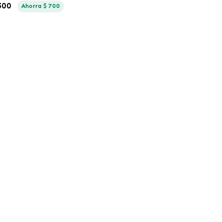
300
Ahorra
$
700