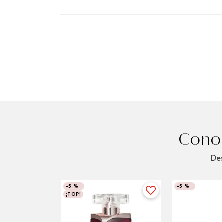
Conoc
Des
-
5 %
-
5 %
¡TOP!