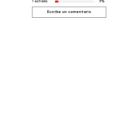
1 estrella
9%
Escribe un comentario
Agregar comentario
Título
Califica el producto de 1 a 5 estrellas
Tu nombre
Dirección de email