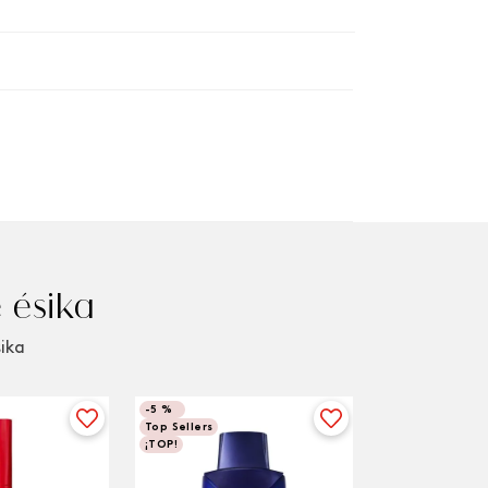
 ésika
sika
-
5 %
Top Sellers
¡TOP!