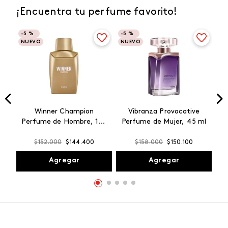
¡Encuentra tu perfume favorito!
-
5 %
-
5 %
NUEVO
NUEVO
Winner Champion
Vibranza Provocative
Perfume de Hombre, 100
Perfume de Mujer, 45 ml
ml
$
152
.
000
$
144
.
400
$
158
.
000
$
150
.
100
Agregar
Agregar