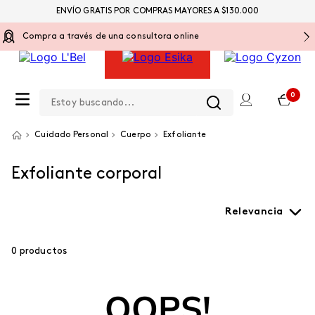
ENVÍO GRATIS POR COMPRAS MAYORES A $130.000
Compra a través de una consultora online
Estoy buscando...
0
Cuidado Personal
Cuerpo
Exfoliante
Exfoliante corporal
Relevancia
0
productos
OOPS!