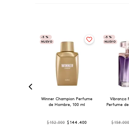
-
5 %
-
5 %
NUEVO
NUEVO
Winner Champion Perfume
Vibranza 
de Hombre, 100 ml
Perfume de
$
152
.
000
$
144
.
400
$
158
.
00