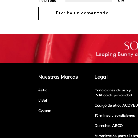
1 estrella
0%
Escribe un comentario
Agregar comentario
Título
Califica el producto de 1 a 5 estrellas
Nuestras Marcas
Legal
ésika
Condiciones de uso y
Tu nombre
Política de privacidad
L'Bel
Código de ética ACOVED
Cyzone
Dirección de email
Términos y condiciones
Derechos ARCO
Autorización para el env