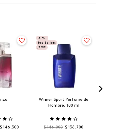
-
5 %
Top Sellers
¡TOP!
anza
Winner Sport Perfume de
Hombre, 100 ml
$
146
.
300
$
146
.
000
$
138
.
700