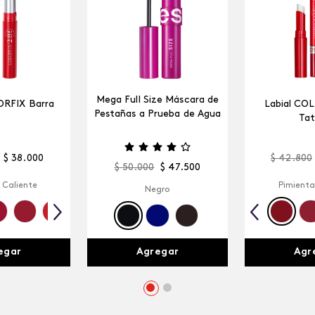
Mega Full Size Máscara de
ORFIX Barra
Labial CO
Pestañas a Prueba de Agua
Tat
$
38
.
000
$
42
.
800
$
50
.
000
$
47
.
500
 Caliente
Pimienta
Negro
egar
Agr
Agregar