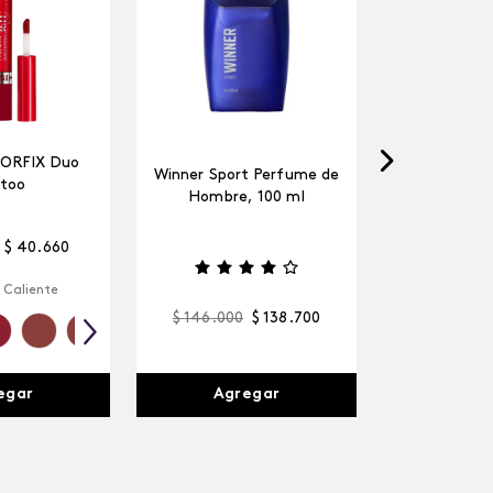
LORFIX Duo
Winner Sport Perfume de
too
Hombre, 100 ml
$
40
.
660
 Caliente
$
146
.
000
$
138
.
700
egar
Agregar