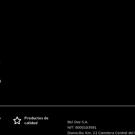
s
l
o
Productos de
Bel Star S.A.
calidad
NIT: 8000183591
Domicilio: Km. 22 Carretera Central del