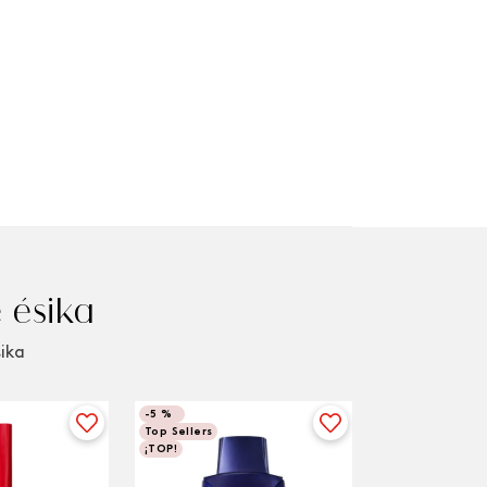
 ésika
sika
-
5 %
Top Sellers
¡TOP!