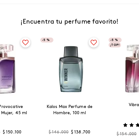
¡Encuentra tu perfume favorito!
-
5 %
-
5 %
¡TOP!
Vibr
Provocative
Kalos Max Perfume de
 Mujer, 45 ml
Hombre, 100 ml
0
$
150
.
100
$
146
.
000
$
138
.
700
$
154
.
000