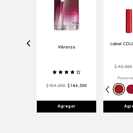
Labial COL
Vibranza
$
40
.
000
Pimienta
$
154
.
000
$
146
.
300
Agr
Agregar