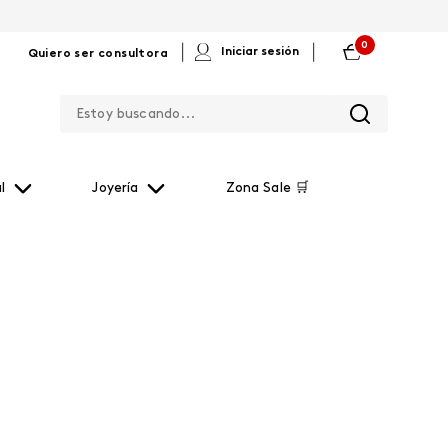
0
|
|
Iniciar sesión
Quiero ser consultora
Estoy buscando...
l
Joyería
Zona Sale 🛒