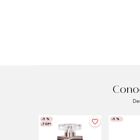
Conoc
Des
-
5 %
-
5 %
¡TOP!