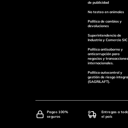
Escribe un comentario
de publicidad
No testeo en animales
Política de cambios y
devoluciones
Superintendencia de
Industria y Comercio SIC
Enviar Comentario
Política antisoborno y
anticorrupción para
negocios y transaccione
internacionales.
Política autocontrol y
gestión de riesgo integra
(SAGRILAFT).
Pagos 100%
Entregas a tod
seguros
el país