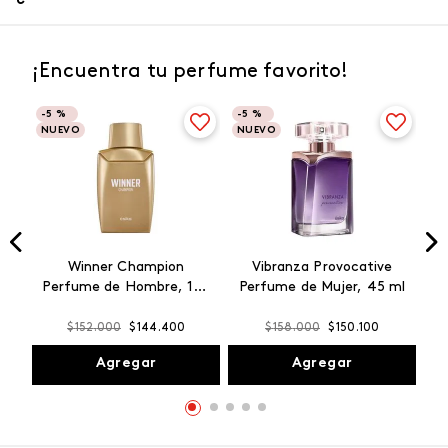
¡Encuentra tu perfume favorito!
-
5 %
-
5 %
NUEVO
NUEVO
Winner Champion
Vibranza Provocative
Perfume de Hombre, 100
Perfume de Mujer, 45 ml
ml
$
152
.
000
$
144
.
400
$
158
.
000
$
150
.
100
Agregar
Agregar