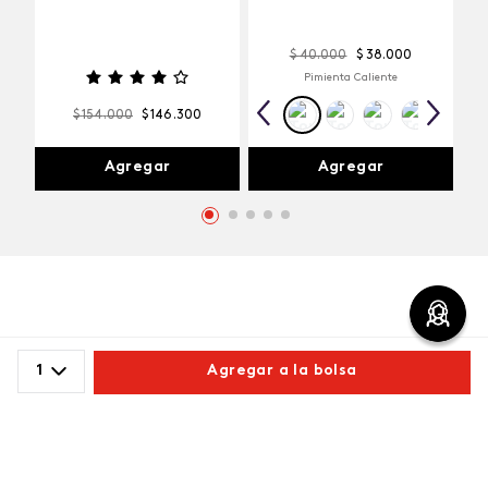
$
40
.
000
$
38
.
000
Pimienta Caliente
$
154
.
000
$
146
.
300
Agregar
Agregar
Comentarios
1
Agregar a la bolsa
4.55 calificación promedio
Comparte este producto
(42 comentarios)