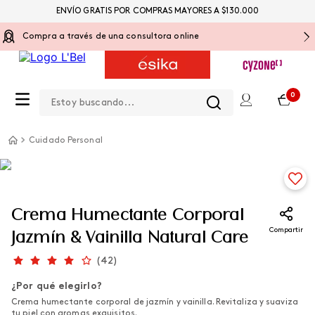
ENVÍO GRATIS POR COMPRAS MAYORES A $130.000
Compra a través de una consultora online
Estoy buscando...
0
Cuidado Personal
Crema Humectante Corporal
Compartir
Jazmín & Vainilla Natural Care
(
42
)
¿Por qué elegirlo?
Crema humectante corporal de jazmín y vainilla. Revitaliza y suaviza
tu piel con aromas exquisitos.