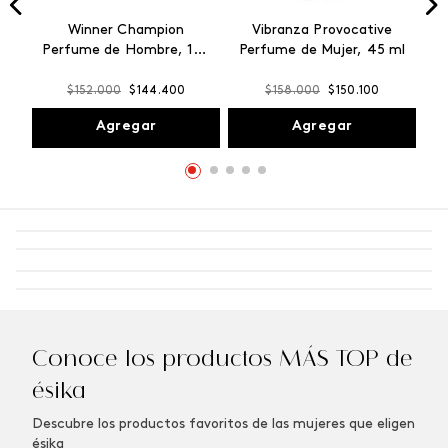
Winner Champion
Vibranza Provocative
Perfume de Hombre, 100
Perfume de Mujer, 45 ml
ml
$
152
.
000
$
144
.
400
$
158
.
000
$
150
.
100
Agregar
Agregar
Conoce los productos MÁS TOP de
ésika
Descubre los productos favoritos de las mujeres que eligen
ésika