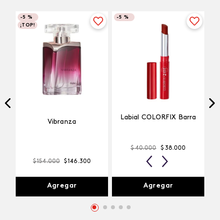
-
5 %
-
5 %
¡TOP!
Labial COLORFIX Barra
Vibranza
$
40
.
000
$
38
.
000
Pimienta Caliente
$
154
.
000
$
146
.
300
Agregar
Agregar
Comentarios
cargando el resumen…