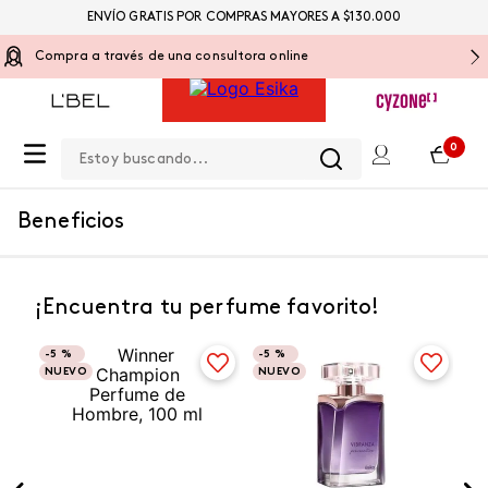
ENVÍO GRATIS POR COMPRAS MAYORES A $130.000
Compra a través de una consultora online
Estoy buscando...
0
Beneficios
¡Encuentra tu perfume favorito!
-
5 %
-
5 %
NUEVO
NUEVO