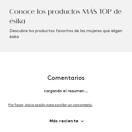
Winner Champion
Vibranza Provocative
Perfume de Hombre, 100
Perfume de Mujer, 45 ml
ml
$
152
.
000
$
144
.
400
$
158
.
000
$
150
.
100
Agregar
Agregar
Conoce los productos MÁS TOP de
ésika
Descubre los productos favoritos de las mujeres que eligen
ésika