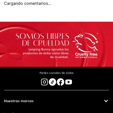
-
5 %
-
5 %
Labial COLORFIX Barra
$
40
.
000
$
38
.
000
Vibranza
$
154
.
000
$
146
.
300
Agregar
Agregar