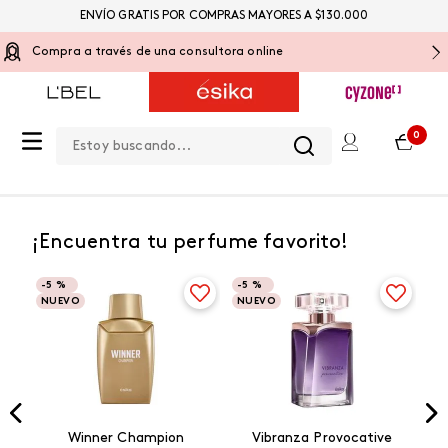
ENVÍO GRATIS POR COMPRAS MAYORES A $130.000
Compra a través de una consultora online
Estoy buscando...
0
Beneficios
¡Encuentra tu perfume favorito!
-
5 %
-
5 %
NUEVO
NUEVO
Winner Champion
Vibranza Provocative