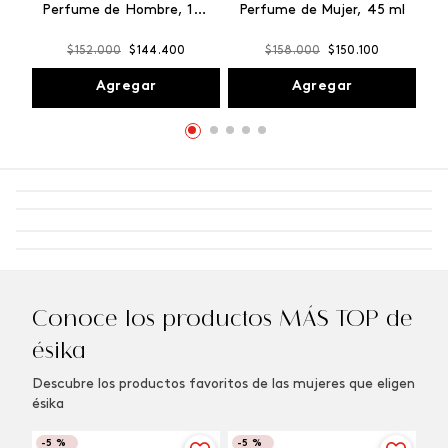
Perfume de Hombre, 100
Perfume de Mujer, 45 ml
ml
$
152
.
000
$
144
.
400
$
158
.
000
$
150
.
100
Agregar
Agregar
Conoce los productos MÁS TOP de
ésika
Descubre los productos favoritos de las mujeres que eligen
ésika
-
5 %
-
5 %