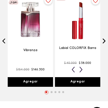
¡TOP!
Labial COLORFIX Barra
Vibranza
$
40
.
000
$
38
.
000
$
154
.
000
$
146
.
300
Agregar
Agregar