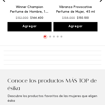
Winner Champion
Vibranza Provocative
Perfume de Hombre, 100
Perfume de Mujer, 45 ml
ml
$
152
.
000
$
144
.
400
$
158
.
000
$
150
.
100
Agregar
Agregar
Conoce los productos MÁS TOP de
ésika
Descubre los productos favoritos de las mujeres que eligen
ésika