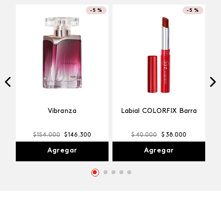
-
5 %
-
5 %
¡TOP!
Labial COLORFIX Barra
Vibranza
$
40
.
000
$
38
.
000
$
154
.
000
$
146
.
300
Agregar
Agregar