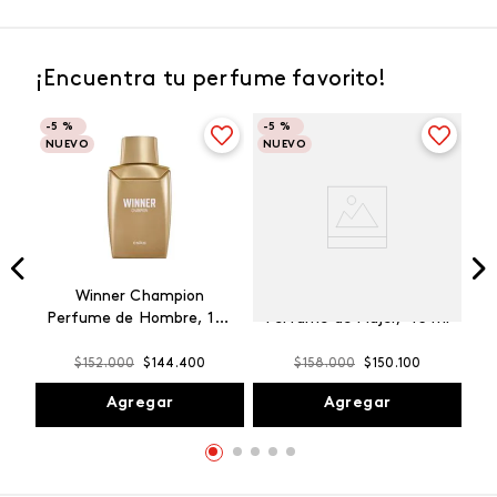
¡Encuentra tu perfume favorito!
-
5 %
-
5 %
NUEVO
NUEVO
Winner Champion
Vibranza Provocative
Perfume de Hombre, 100
Perfume de Mujer, 45 ml
ml
$
152
.
000
$
144
.
400
$
158
.
000
$
150
.
100
Agregar
Agregar