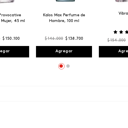
Vibr
Provocative
Kalos Max Perfume de
 Mujer, 45 ml
Hombre, 100 ml
0
$
150
.
100
$
146
.
000
$
138
.
700
$
154
.
000
egar
Agregar
Agr