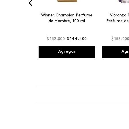
Winner Champion Perfume
Vibranza 
de Hombre, 100 ml
Perfume de
$
152
.
000
$
144
.
400
$
158
.
00
Agregar
Agr