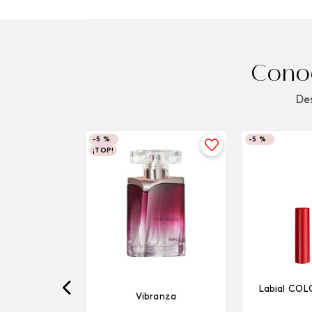
Conoc
Des
-
5 %
-
5 %
¡TOP!
Labial COL
Vibranza