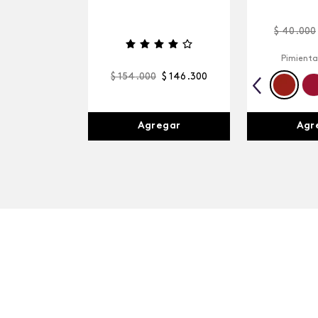
$
40
.
000
Pimienta
$
154
.
000
$
146
.
300
Agr
Agregar