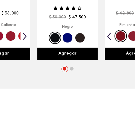
$
38
.
000
$
42
.
800
$
50
.
000
$
47
.
500
 Caliente
Pimienta
Negro
egar
Agr
Agregar