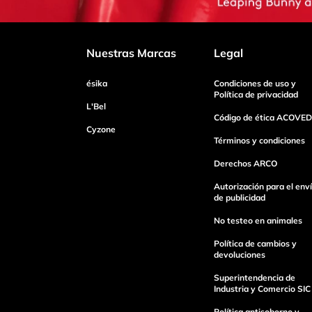
Califica el producto de 1 a 5 estrellas
Nuestras Marcas
Legal
ésika
Condiciones de uso y
Tu nombre
Política de privacidad
L'Bel
Código de ética ACOVED
Cyzone
Dirección de email
Términos y condiciones
Derechos ARCO
Autorización para el env
Escribe un comentario
de publicidad
No testeo en animales
Política de cambios y
devoluciones
Superintendencia de
Industria y Comercio SIC
Enviar Comentario
Política antisoborno y