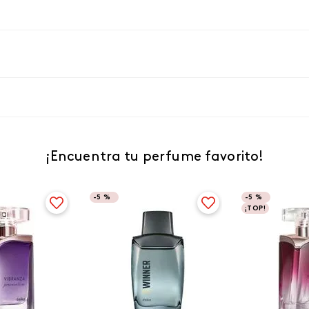
¡Encuentra tu perfume favorito!
-
5 %
-
5 %
¡TOP!