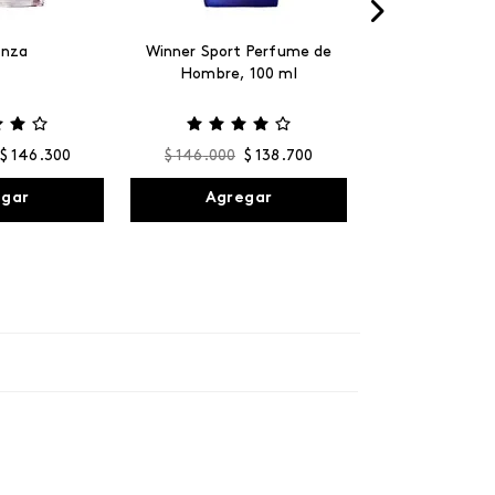
anza
Winner Sport Perfume de
Hombre, 100 ml
$
146
.
300
$
146
.
000
$
138
.
700
egar
Agregar