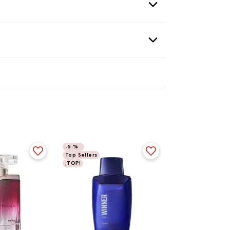
-
5 %
Top Sellers
¡TOP!