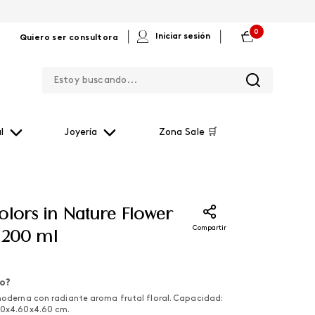
0
|
|
Iniciar sesión
Quiero ser consultora
Estoy buscando...
l
Joyería
Zona Sale 🛒
olors in Nature Flower
Compartir
, 200 ml
lo?
 moderna con radiante aroma frutal floral. Capacidad:
.0x4.60x4.60 cm.