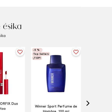
 ésika
sika
-
5 %
Top Sellers
¡TOP!
LORFIX Duo
Winner Sport Perfume de
too
Hombre, 100 ml