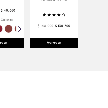
$
40
.
660
 Caliente
$
146
.
000
$
138
.
700
egar
Agregar