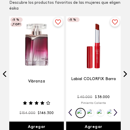
Descubre los productos favoritos de las mujeres que eligen
ésika
-
5 %
-
5 %
¡TOP!
Labial COLORFIX Barra
Vibranza
$
40
.
000
$
38
.
000
Pimienta Caliente
$
154
.
000
$
146
.
300
Agregar
Agregar