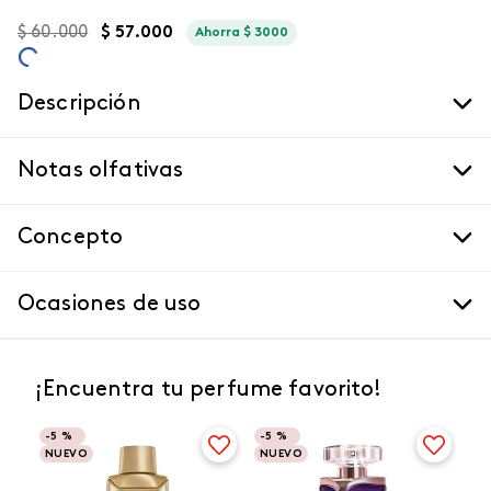
$
60
.
000
$
57
.
000
Ahorra
$
3000
Descripción
Notas olfativas
Concepto
Ocasiones de uso
¡Encuentra tu perfume favorito!
-
5 %
-
5 %
NUEVO
NUEVO