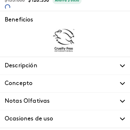
$
133
.
000
$
126
.
350
Ahorra
$
6650
Beneficios
Descripción
Concepto
Notas Olfativas
Ocasiones de uso