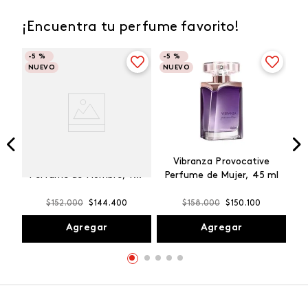
¡Encuentra tu perfume favorito!
-
5 %
-
5 %
NUEVO
NUEVO
Winner Champion
Vibranza Provocative
Perfume de Hombre, 100
Perfume de Mujer, 45 ml
ml
$
152
.
000
$
144
.
400
$
158
.
000
$
150
.
100
Agregar
Agregar