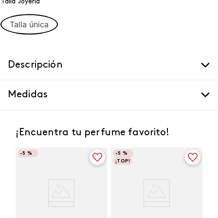
Talla Joyeria
Talla única
Descripción
Medidas
¡Encuentra tu perfume favorito!
-
5 %
-
5 %
¡TOP!