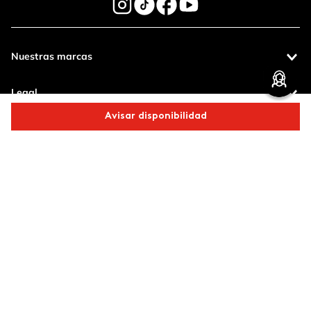
Nuestras marcas
Enviar Comentario
Legal
Avisar disponibilidad
Contáctanos
Comparte este producto
Pagos 100%
Entregas a todo
seguros
el país
Copiar link
Whatsapp
Facebook
Más
Productos de
calidad
Operamos con
(function() { sessionStorage.setItem("last_referrer",
window.location.href); })();