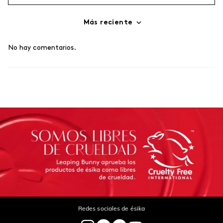
Más reciente
Agregar comentario
No hay comentarios.
Título
Califica el producto de 1 a 5 estrellas
Tu nombre
Dirección de email
Escribe un comentario
Redes sociales de ésika