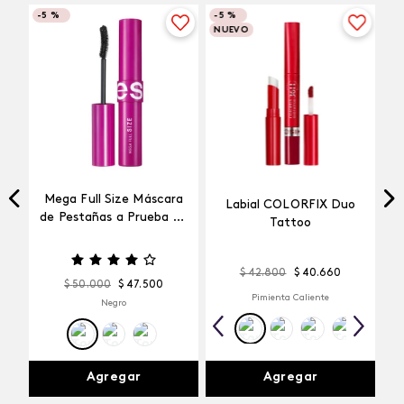
-
5 %
-
5 %
NUEVO
Mega Full Size Máscara
Labial COLORFIX Duo
a
de Pestañas a Prueba de
Tattoo
Agua
$
42
.
800
$
40
.
660
$
50
.
000
$
47
.
500
Pimienta Caliente
Negro
Agregar
Agregar