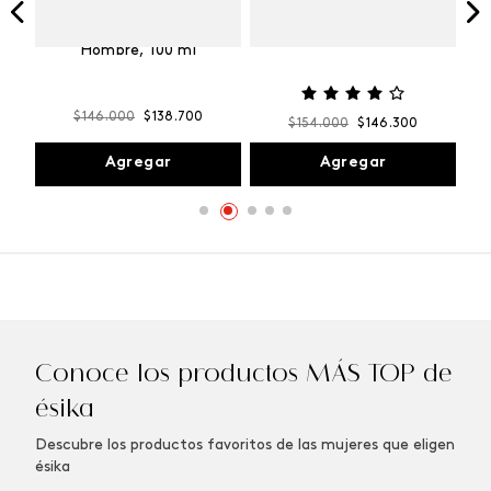
Vibranza
e
Kalos Max Perfume de
ml
Hombre, 100 ml
$
146
.
000
$
138
.
700
$
154
.
000
$
146
.
300
Agregar
Agregar
Conoce los productos MÁS TOP de
ésika
Descubre los productos favoritos de las mujeres que eligen
ésika